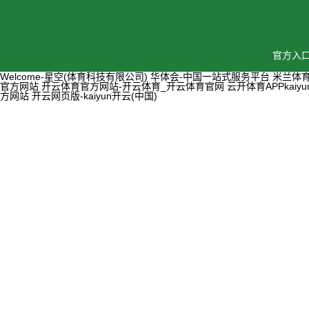
官方入
Welcome-星空(体育科技有限公司)
华体会-中国一站式服务平台
米兰体
官方网站
开云体育官方网站-开云体育_开云体育官网
云开体育APPkai
方网站
开云网页版-kaiyun开云(中国)