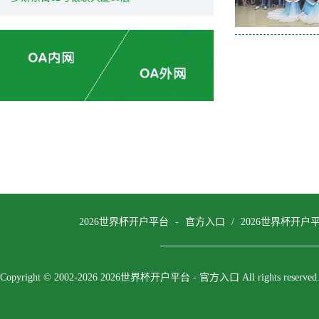
2026世界杯开户平台 - 官方入口
/
2026世界杯开户
Copyright © 2002-2026 2026世界杯开户平台 - 官方入口 All rights reserved