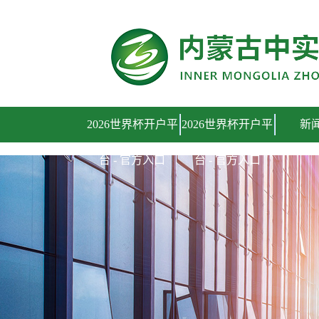
2026世界杯开户平台 - 官方入口
2026世界杯开户平
2026世界杯开户平
新
台 - 官方入口
台 - 官方入口