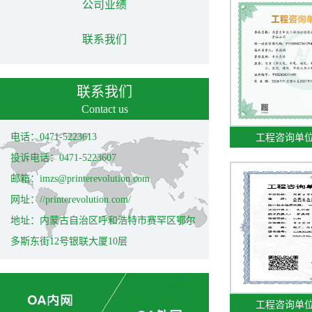
公司业绩
联系我们
联系我们
Contact us
电话：0471-5223613
工程咨询单
投诉电话：0471-5223607
邮箱：imzs@printerevolution.com
网址：//printerevolution.com/
地址：内蒙古自治区呼和浩特市赛罕区鄂尔
多斯东街12号银联大厦10层
工程咨询单