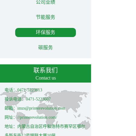
公司业绩
节能服务
环保服务
碳服务
联系我们
Contact us
电话：0471-5223613
投诉电话：0471-5223607
邮箱：imzs@printerevolution.com
网址：//printerevolution.com/
地址：内蒙古自治区呼和浩特市赛罕区鄂尔
多斯东街12号银联大厦10层