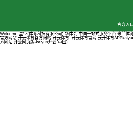
官方入
Welcome-星空(体育科技有限公司)
华体会-中国一站式服务平台
米兰体
官方网站
开云体育官方网站-开云体育_开云体育官网
云开体育APPkai
方网站
开云网页版-kaiyun开云(中国)