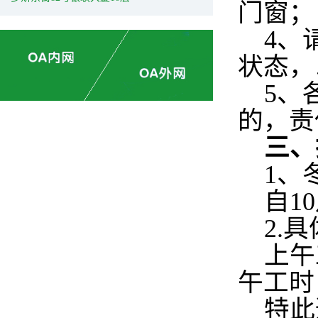
门窗；
4、
状态，
5、
的，责
三、
1、
自1
2.
上午工
午工时：1
特此