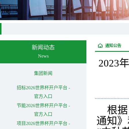
通知公告
新闻动态
News
202
集团新闻
招标2026世界杯开户平台 -
官方入口
节能2026世界杯开户平台 -
根据
官方入口
通知》
项目2026世界杯开户平台 -