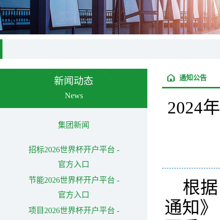
通知公告
新闻动态
News
202
集团新闻
招标2026世界杯开户平台 -
官方入口
节能2026世界杯开户平台 -
根据
官方入口
通知》
项目2026世界杯开户平台 -