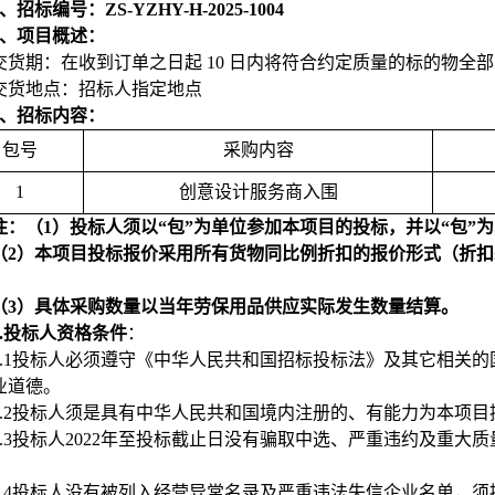
、招标编号：ZS-YZHY-H-2025-1004
、项目概述：
交货期：在收到订单之日起 10 日内将符合约定质量的标的物
交货地点：招标人指定地点
、招标内容：
包号
采购内容
1
创意设计服务商入围
注：（1）投标人须以“包”为单位参加本项目的投标，并以“包”
（2）
本项目投标报价采用所有货物同比例折扣的报价形式（折扣≤
（3）
具体采购数量以当年劳保用品供应实际发生数量结算。
.
投标人资格条件
：
.1
投标人必须遵守《中华人民共和国招标投标法》及其它相关的
业道德。
.2
投标人须是具有中华人民共和国境内注册的、有能力为本项目
.3
投标人2022年至投标截止日没有骗取中选、严重违约及重大
.4
投标人没有被列入经营异常名录及严重违法失信企业名单，须