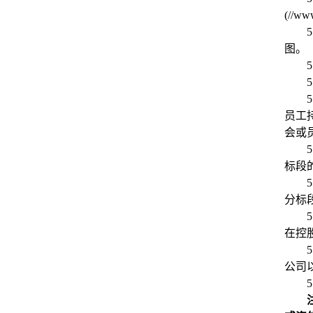
(//w
5
图。
5
5
5
员工
会或
5
标段
5
分标
5
在控
5
公司
5