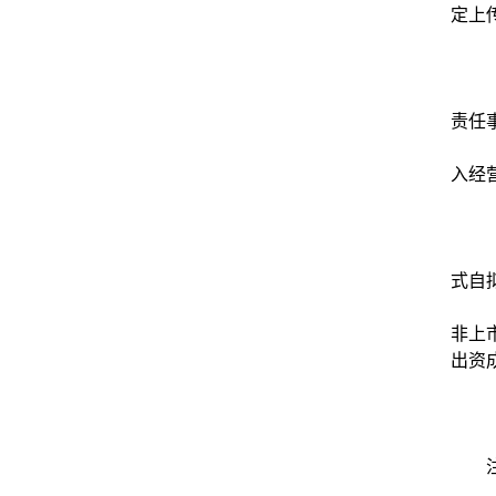
定上
责任
入经营
式自
非上
出资