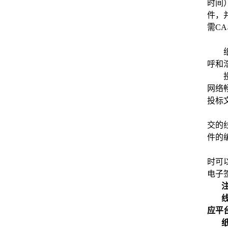
时间
件，并
需C
呼和
网络
投标
交的
件的
时可
电子
应平台