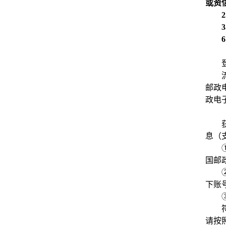
或资
2
3
6
邮政
政电子
息（
国邮
下账
请按