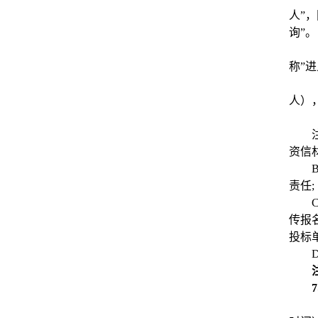
人”
询”。
称”
人）
资信
责任;
传报
投标
7