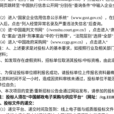
，网页跳转至“中国执行信息公开网”分别在“查询条件”中输入企业
（2）
进入“国家企业信用信息公示系统”（www.gsxt.gov.cn
进入后，点击“列入经营异常名录及严重违法失信名”后查询。
（3）
进“中国裁判文书网”（//wenshu.court.gov.cn/）
，在“案由”选择“刑事案由”中的“行贿罪”，“法院层别”选择“全
（4）
进入“中国政府采购网”（www.ccgp.gov.cn），点击进入“
注：A、上述要求是对投标人的基本要求，如按照行业及相关部
材料；
B、
如发现存在虚假资料，招标单位取消其投标/中标资格，由此
C
、为保证投标单位顺利报名成功，请投标单位上传报名资料最
名资料时间不足一小时，造成因资料审核未通过，投标单位不能
单位自负；
D
、
本次项目的变更/重新招标公告会通过网站发布，请参加的投
注：投标人须在“中国邮政电子采购与供应平台”（网址：//cg.111
、投标文件的递交：
（1）递交平台、递交时间及签到：线上电子版与纸质版投标文件递交的