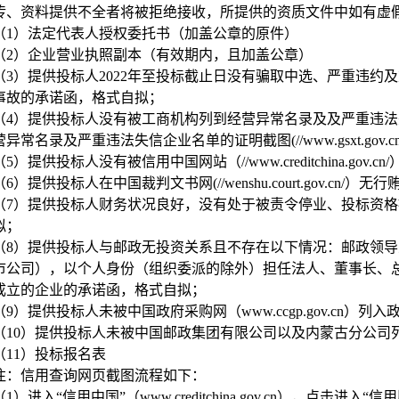
传、资料提供不全者将被拒绝接收，所提供的资质文件中如有虚
（1）
法定代表人授权委托书（加盖公章的原件）
（2）
企业营业执照副本（有效期内，且加盖公章）
（3）
提供投标人2022年至投标截止日没有骗取中选、严重违约
事故的承诺函，格式自拟；
（4）
提供投标人没有被工商机构列到经营异常名录及及严重违法
异常名录及严重违法失信企业名单的证明截图(//www.gsxt.gov.cn/ind
（5）
提供投标人没有被信用中国网站（//www.creditchina.go
（6）
提供投标人在中国裁判文书网(//wenshu.court.gov.cn
（7）
提供投标人财务状况良好，没有处于被责令停业、投标资格
拟；
（8）
提供投标人与邮政无投资关系且不存在以下情况：邮政领导
市公司），以个人身份（组织委派的除外）担任法人、董事长、
成立的企业的承诺函，格式自拟；
（9）
提供投标人未被中国政府采购网（www.ccgp.gov.cn
（10）
提供投标人未被中国邮政集团有限公司以及内蒙古分公司
（11）
投标报名表
注：信用查询网页截图流程如下：
（1）
进入“信用中国”（www.creditchina.gov.cn），点