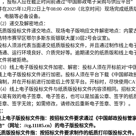
），投标人应在截止时间前通过“中国邮政电子采购与供应平台”（网址：
在2025年12月22日上午08:00 -09:00（北京时间）现场
A、电脑等必备设备。
（2）递交及解密地点：
纸质版投标文件递交地点、现场电子版响应文件解密地点：内蒙古
浩特市赛罕区鄂尔多斯东街银联大厦10层2号会议室)。
投标人须派代表当面递交纸质版投标文件，并且通过制作线上电
畅通、运行环境良好、介质完好等。逾期递交的纸质版和线上电
文件将被拒绝。
（3）线上电子版投标文件加密、解密：投标人须在开标前对“中国邮政电
线上电子版投标文件进行加密。投标人须在平台下载《中国邮政
编制，并在开标前进行加密后上传至平台。开标时，尽快使用C
（4）线上电子版投标文件与纸质版投标文件内容须相同。招标
以是有效的电子签章、电子签名，也可以是加盖公章、签字的纸
签章、签字无效；如需修改，请修改后重新电子签章、签字）。
注：
线上电子版投标文件指：按招标文件要求通过《中国邮政投标管家
”（网址：//cg.11185.cn）的电子版投标文件。
纸质版投标文件指：按招标文件要求制作的纸质打印版投标文件