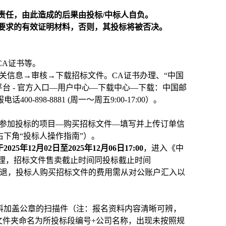
责任，由此造成的后果由投标/中标人自负。
格要求的有效证明材料，否则，其投标将被否决。
11185.cn）办理CA证书等。
关信息→审核→下载招标文件。CA证书办理、“中国
平台 - 官方入口—用户中心—下载中心—下载：中国邮
898-8881 (周一～周五9:00-17:00）。
择参加投标的项目—购买招标文件—填写并上传订单信
下角“投标人操作指南”）。
2025年12月02日至2025年12月06日17:00
，进入《中
不予受理，招标文件售卖截止时间同投标截止时间
不退，投标人购买招标文件的费用需从对公账户汇入以
料加盖公章的扫描件（注：报名资料内容清晰可辨，
文件夹命名为所投标段编号+公司名称，出现未按照规