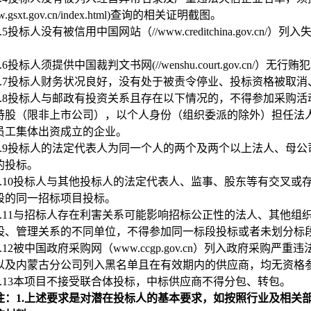
ww.gsxt.gov.cn/index.html)查询的相关证明截图。
.5
投标人没有被信用中国网站（//www.creditchina.gov.
.6
投标人须提供中国裁判文书网(//wenshu.court.gov.cn/）
.7
投标人财务状况良好，没有处于被责令停业、投标资格被取消
.8
投标人与邮政有投资关系且存在以下情况的，不得参加采购活
持股（限非上市公司），以个人身份（组织委派的除外）担任法
员工集体出资成立的企业。
.9
投标人的法定代表人为同一个人的两个及两个以上法人、母公
的投标。
.10
投标人与其他投标人的法定代表人、监事、股东等有交叉或
段的同一招标项目投标。
.11
与招标人存在利害关系可能影响招标公正性的法人、其他组
股、管理关系的不同单位，不得参加同一标段投标或者未划分标
.12
被中国政府采购网（www.ccgp.gov.cn）列入政府采购
以及内蒙古分公司列入黑名单且在有效期内的供应商，均无资格
.13
本项目不接受联合体投标，中标供应商不得分包、转包。
注：1.上述要求是对潜在投标人的基本要求，如按照行业及相关