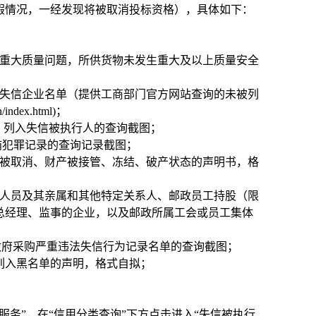
假情况，一经发现将被取消投标资格），具体如下：
及重大质量问题，所供货物未发生重大及以上质量安全
失信企业名单（提供工商部门官方网站查询的未被列
ex.html)；
v.cn/）列入失信被执行人的查询截图；
/）无行贿犯罪记录的查询记录截图；
被取消、财产被接管、冻结、破产状态的声明书，格
人员及其亲属和其他特定关系人、邮政员工持股（限
总经理、监事的企业，以及邮政所属工会或员工集体
）列入政府采购严重违法失信行为记录名单的查询截图；
列入黑名单的声明，格式自拟；
击进入“信用服务”，在“信用分类查询”下方点击进入“失信被执行