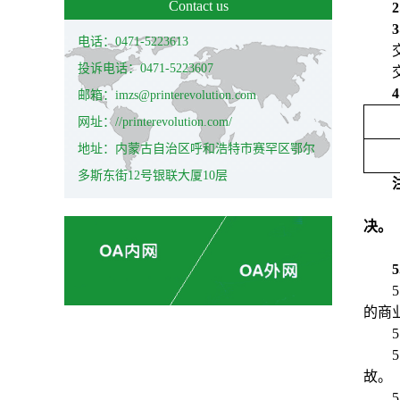
Contact us
2
3
电话：0471-5223613
投诉电话：0471-5223607
4
邮箱：imzs@printerevolution.com
网址：//printerevolution.com/
地址：内蒙古自治区呼和浩特市赛罕区鄂尔
多斯东街12号银联大厦10层
决。
5
5
的商
5
5
故。
5