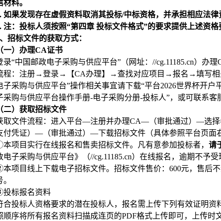
信材料。
.
如果发现存在虚假资料取消其投标/中标资格，并承担相应法律
.
注：投标人须按照“第四章 投标文件格式”的要求提供上述资
、招标文件的获取方式：
（一）办理CA证书
登录“中国邮政电子采购与供应平台”（网址：//cg.
流程：注册→登录→【CA办理】→查找对应项目→报名→填写相
电子采购与供应平台”操作相关事宜请下载“平台2026世界杯开户
采购与供应平台操作手册-电子采购分册-投标人”，或可联系客服电话400-
（二）获取招标文件
获取文件流程：进入平台—注册并办理CA—（审批通过）—选
支付凭证）—（审批通过）—下载招标文件（具体参照平台页面右
①
本项目实行在线报名和售卖招标文件。凡有意参加投标者，
请于
政电子采购与供应平台》（//cg.11185.cn）在线报名，逾期
②
本项目线上下载电子招标文件。招标文件售价：600元，售后
号。
③
投标报名资料
符合投标人资格要求的潜在投标人，报名需上传下列有效证明资
照顺序将所有报名资料扫描成连页的PDF格式上传即可，上传时