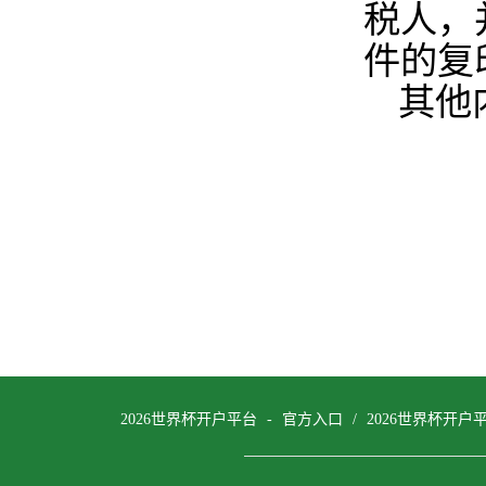
税人，
件的复
其他
2026世界杯开户平台 - 官方入口
/
2026世界杯开户