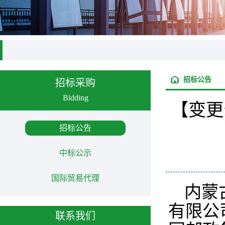
招标公告
招标采购
Bidding
【变更
招标公告
中标公示
国际贸易代理
内蒙
有限公
联系我们