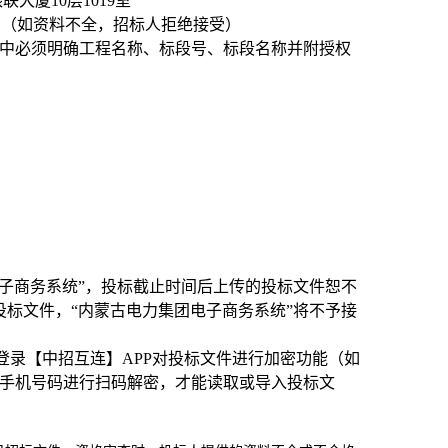
大厦10层1019室
。（如资料不全，招标人拒绝接受）
书中必须明确工程名称、标段号、标段名称并附授权
子商务系统”，投标截止时间后上传的投标文件恕不
标文件，“内蒙古电力集团电子商务系统”将不予接
登录【中招互连】APP对投标文件进行加密功能（如
A手机号码进行扫码解密，才能读取或导入投标文