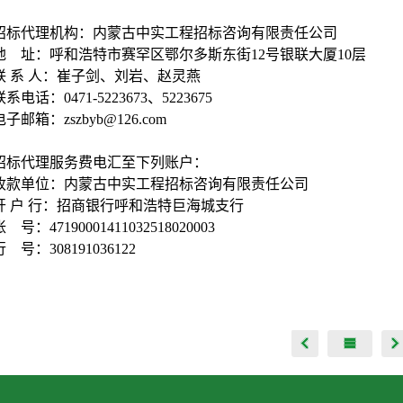
招标代理机构：内蒙古中实工程招标咨询有限责任公司
地 址：呼和浩特市赛罕区鄂尔多斯东街12号银联大厦10层
联 系 人：崔子剑、刘岩、赵灵燕
联系电话：0471-5223673、5223675
电子邮箱：zszbyb@126.com
招标代理服务费电汇至下列账户：
收款单位：内蒙古中实工程招标咨询有限责任公司
开 户 行：招商银行呼和浩特巨海城支行
帐 号：47190001411032518020003
行 号：308191036122