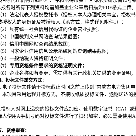
.
招标代理机构详细地址：呼和浩特市赛罕区鄂尔多斯东街12号银联
.
报名时所有下列资料均需加盖企业公章后扫描为PDF格式上传
（1）法定代表人授权委托书（授权人本人办理相关事宜，授权
被授权人的身份证及被授权人联系方式，格式详见附件1）；
（2）具有统一社会信用代码证的企业营业执照；
（3）中国裁判文书网站查询结果截图；
（4）信用中国网站查询结果截图；
（5）国家企业信用信息公示系统网站查询结果截图；
（6）一般纳税人资格证明文件；
（7）专用资格条件要求的资格证明文件；
（8）企业名称如有变更，需提供有关行政机关提供的变更证明；
四、投标文件递交方式：
.
电子投标文件请于投标截止时间之前上传到“内蒙古电力集团电
。本项目采用远程开标方式，不接收纸质投标文件，逾期送达的投
.
投标人对网上递交的投标文件应加密。使用数字证书（CA）或
标人使用A手机号码对投标文件进行了扫码加密，必须需要使用
。
五、资格审查：