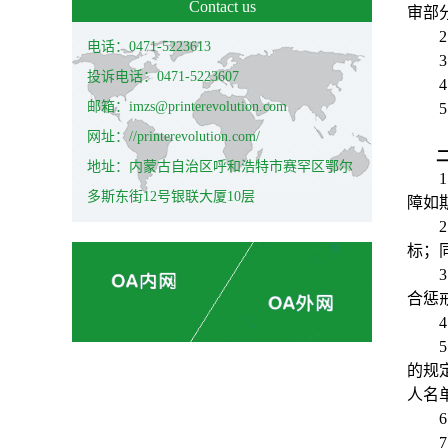
Contact us
审部
2
电话：0471-5223613
3
投诉电话：0471-5223607
4
邮箱：imzs@printerevolution.com
5
网址：//printerevolution.com/
地址：内蒙古自治区呼和浩特市赛罕区鄂尔
1
多斯东街12号银联大厦10层
障如
2
标；
3
合惩
4
5
的规定
人名
6
7