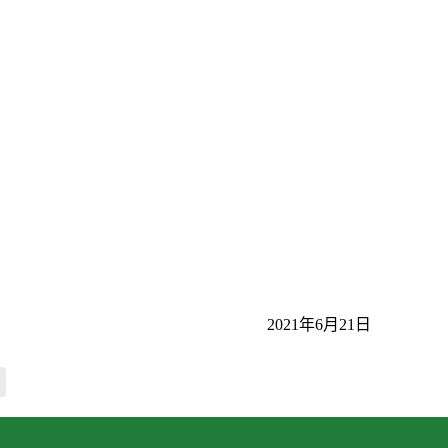
2021年6月21日