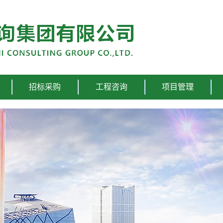
招标采购
工程咨询
项目管理