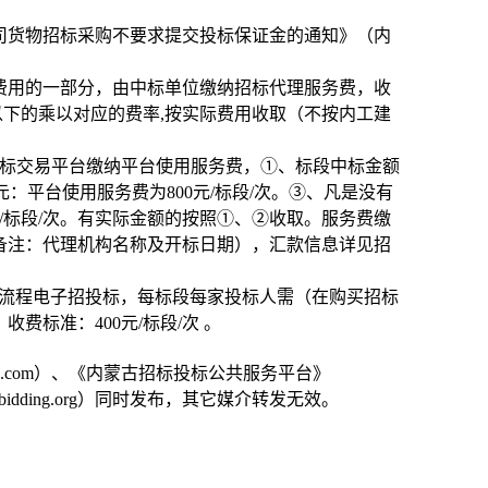
司货物招标采购不要求提交投标保证金的通知》（内
费用的一部分，由中标单位缴纳招标代理服务费，收
元以下的乘以对应的费率,按实际费用收取（不按内工建
标交易平台缴纳平台使用服务费，①、标段中标金额
万元：平台使用服务费为800元/标段/次。③、凡是没有
/标段/次。有实际金额的按照①、②收取。服务费缴
备注：代理机构名称及开标日期），汇款信息详见招
流程电子招投标，每标段每家投标人需（在购买招标
标准：400元/标段/次 。
ice.com）、《内蒙古招标投标公共服务平台》
-bidding.org）同时发布，其它媒介转发无效。