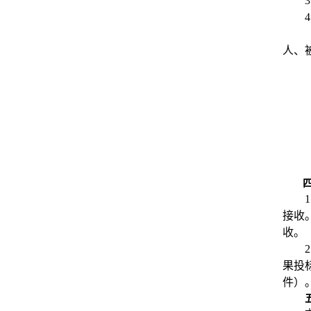
3
4
人、
1
接收
收。
2
果投
件）