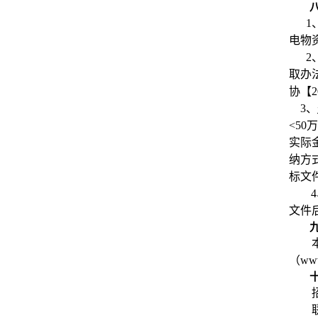
1
电物
2
取办
协【
3
、
<5
实际
纳方
标文
4
文件
（ww