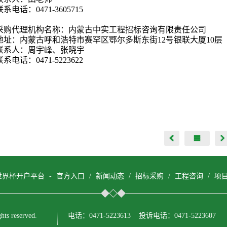
联系电话：0471-3605715
采购
代理机构名称：内蒙古中实工程招标咨询有限责任公司
地址：内蒙古呼和浩特市赛罕区鄂尔多斯东街12号银联大厦10层
联系人：周宇峰、张晓宇
联系电话：0471-5223622
6世界杯开户平台 - 官方入口
/
新闻动态
/
招标采购
/
工程咨询
/
项
 reserved.
电话：0471-5223613 投诉电话：0471-5223607