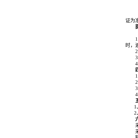
证为
时，
1
2