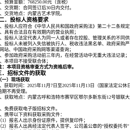
、预算金额：
768250.00元（含税）
、
交货期：
合同签订后30日内交付。
5、交货地点：
内蒙古艺术学院
。
二．投标人资格要求
1、投标人应符合《中华人民共和国政府采购法》第二十二条规定
、
具有合法且在有效期内的营业执照；
、
投标人
法定代表人为同一人或者存在控股、管理关系的不同供
、投标人未被列入失信被执行人、税收违法黑名单、政府采购严
”网站、中国政府采购网等渠道查询；
、参加政府采购活动前三年内，在经营活动中无重大违法记录；
、本项目不接受联合体；
注：本项目资格审查方式为资格后审。
三
．招标文件的获取
（一）现场获取
1、获取时间：
202
5
年
11
月
7
日至202
5
年
11
月
13
日
（国家法定公休日、节
逾期不再受理。
2、获取地点：
内蒙古呼和浩特市赛罕区鄂尔多斯东街12号银联大
3、免费获取电子版
招标
文件。
4、携带以下资料获取采购文件：
（1）报名人出示身份证原件，提供复印件；
（2）报名人出具经法定代表人签字、公司盖公章的“授权委托书