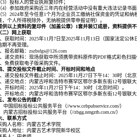
（3）
投标人
的营业执照复印件；
（
4
）参加政府采购近三年内在经营活动中没有重大违法记录书面
（
5
）202
4
年至今任意1个月为企业员工缴纳社保资金的凭证和纳
准，个人所得税除外，无纳税提供零申报证明）
。
提供以上资料的复印件（加盖公章）1套并装订成册，资料提供
（二）网上获取
1、获取时间：
202
5
年
11
月
7
日至202
5
年
11
月
13
日
（国家法定公休日、节
逾期不再受理。
2、报名邮箱：zszbsfgs@126.com
3、递交资料：
现场获取中所须携带资料原件的PDF格式彩色扫描
4、免费获取电子版采购文件。
四、提交投标文件截止时间、开标时间和地点
1、递交
投标
文件截止时间：
202
5
年
11
月
27
日
下午14：30时（北
2、递交地点：内蒙古呼和浩特市赛罕区鄂尔多斯东街12号银联大
3、
开标
时间：
202
5
年
11
月
27
日
下午14：30时（北京时间）。
4、
开标
地点：内蒙古呼和浩特市赛罕区鄂尔多斯东街12号银联大
五、发布公告的媒介
、中国招标投标公共服务平台（//www.cebpubservice.com/）
、内蒙古招标投标公共服务平台（//zbgg.nmgztb.com.cn/）
六、联系方式
采购人
名称：内蒙古艺术学院
采购人
地址：内蒙古艺术学院新华校区
联系人：田老师