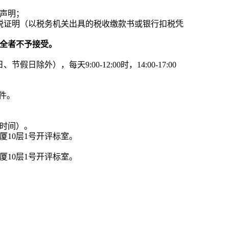
声明；
税证明（以税务机关出具的税收缴款书或银行扣税凭
不全者不予接受。
假日除外），每天9:00-12:00时，14:00-17:00
件
。
京时间）。
厦10层
1
号开评标室。
厦10层
1
号开评标室。