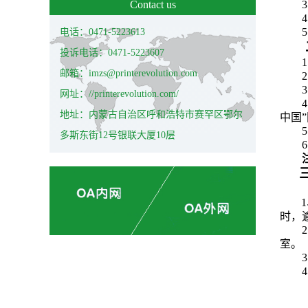
Contact us
3
4
电话：0471-5223613
投诉电话：0471-5223607
邮箱：imzs@printerevolution.com
2
3
网址：//printerevolution.com/
4
地址：内蒙古自治区呼和浩特市赛罕区鄂尔
中国
5
多斯东街12号银联大厦10层
6
时，
室。