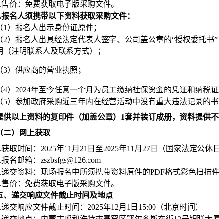
.
售价：免费获取电子版采购文件。
.
报名人须携带以下资料获取采购文件：
（1）报名人出示身份证原件；
（2）报名人出具经法定代表人签字、公司盖公章的“授权委托书”
明（注明联系人及联系方式）
；
（
3
）
供应商的营业执照；
（4）2024年至今任意一个月为员工缴纳社保资金的凭证和纳税
（5）参加政府采购近三年内在经营活动中没有重大违法记录的
提供以上资料的复印件（加盖公章）1套并装订成册，资料提供
（二）网上获取
.
获取
时间：2025年11月21日至2025年11月27日（国家法
.
报名邮箱：zszbsfgs@126.com
.
递交资料：现场报名中所须携带资料原件的PDF格式彩色扫描
.
售价：
免费获取电子版采购文件。
五、递交响应文件截止时间及地点
.
递交响应文件截止时间：
2025
年12月1日
15:00
（北京时间）
.
递交地点：内蒙古呼和浩特市赛罕区鄂尔多斯东街12号银联大厦