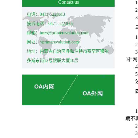
Contact us
1
2
电话：0471-5223613
3
投诉电话：0471-5223607
邮箱：imzs@printerevolution.com
1
网址：//printerevolution.com/
2
地址：内蒙古自治区呼和浩特市赛罕区鄂尔
3
国”
多斯东街12号银联大厦10层
4
1
期不
2
3