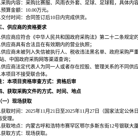
.
采购内容：采购比赛服、风雨衣外套、足球、足球鞋，具体内
.
预算金额：
10.00
万元
。
.
交付时间：合同签订后
10
日
内完成供货。
三、供应商的资格要求
.
供应商
应符合《中华人民共和国政府采购法》第二十二条规定
.
供应商
具有合法且在有效期内的营业执照；
.
供应商
未被列入失信被执行人、税收违法黑名单、政府采购严重
网站、中国政府采购网等渠道查询；
.
供应商
法定代表人为同一人或者存在控股、管理关系的不同供
5.本项目不接受联合体。
注：本项目资格审查方式：资格后审
四、获取采购文件的方式、时间、地点
（一）现场获取
.
获取
时间：2025年11月21日至2025年11月27日（国家法定公休日、节
再受理。
.
获取地点：
内蒙古呼和浩特市赛罕区鄂尔多斯东街12号银联大厦
.
获取方式：现场获取。