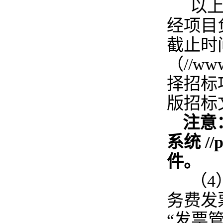
以
经项目
截止时
（
//www
择招标
版招标
注意
系统
//
件。
（
4
务费发
“发票