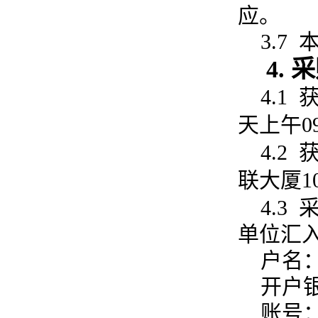
应。
3.7
4.
采
4.1
获
天上午09:
4.2
联大厦1
4.3
采
单位汇
户名
开户
账号：4