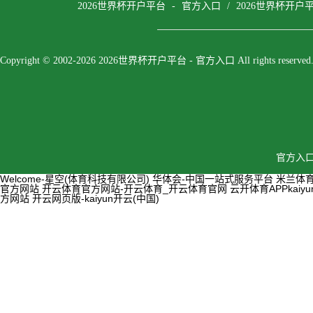
2026世界杯开户平台 - 官方入口
/
2026世界杯开户
Copyright © 2002-2026 2026世界杯开户平台 - 官方入口 All rights reserved
官方入
Welcome-星空(体育科技有限公司)
华体会-中国一站式服务平台
米兰体
官方网站
开云体育官方网站-开云体育_开云体育官网
云开体育APPkai
方网站
开云网页版-kaiyun开云(中国)