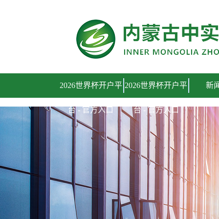
2026世界杯开户平台 - 官方入口
2026世界杯开户平
2026世界杯开户平
新
台 - 官方入口
台 - 官方入口