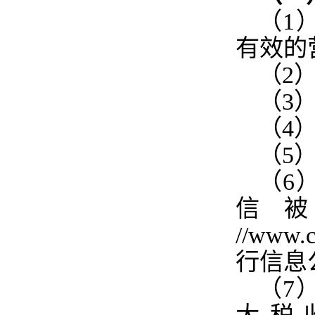
（1
有效的
（2
（3
（4
（5
（6
信
//www.
行信息公开
（7