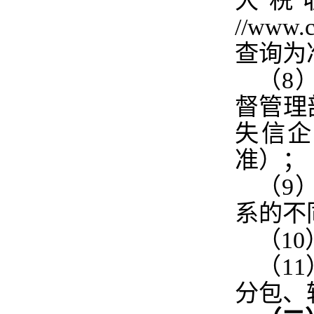
大税
//www.c
查询为
（8
督管理
失信企
准）；
（9
系的不
（1
（11
分包、