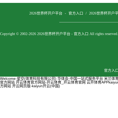
2026世界杯开户平台 - 官方入口
/
2026世界杯开户
Copyright © 2002-2026 2026世界杯开户平台 - 官方入口 All rights reserved
官方入
Welcome-星空(体育科技有限公司)
华体会-中国一站式服务平台
米兰体
官方网站
开云体育官方网站-开云体育_开云体育官网
云开体育APPkai
方网站
开云网页版-kaiyun开云(中国)