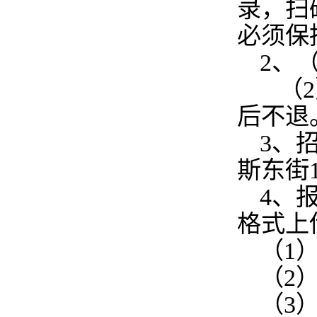
录，扫
必须保
2
、
（
后不退
3
、
斯东街1
4
、
格式上
（1
（2
（3