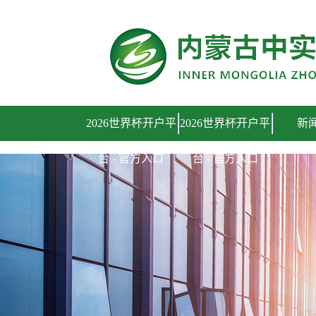
2026世界杯开户平台 - 官方入口
2026世界杯开户平
2026世界杯开户平
新
台 - 官方入口
台 - 官方入口