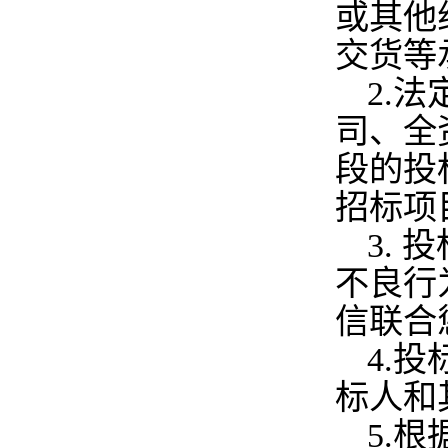
或其他
交货等
2.
法
司、全
段的投
招标项
3.
投
不良行
信联合
4.
投
标人和
5.
根