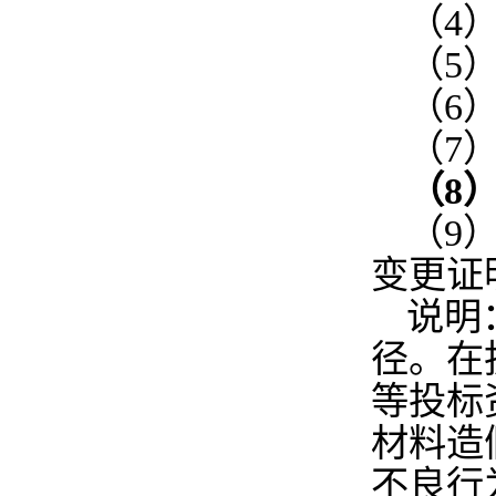
（4
（5
（6
（7
（8
（9
变更证
说明
径。在
等投标
材料造
不良行