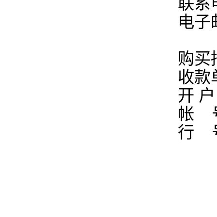
联系电
电子邮
购买
收款
开 
帐 号：
行 号