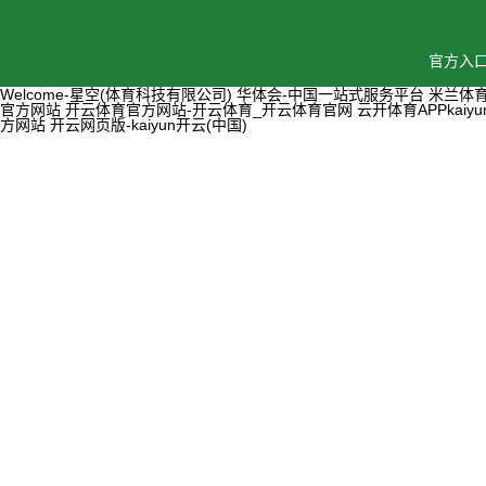
官方入
Welcome-星空(体育科技有限公司)
华体会-中国一站式服务平台
米兰体
官方网站
开云体育官方网站-开云体育_开云体育官网
云开体育APPkai
方网站
开云网页版-kaiyun开云(中国)