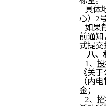
标室
。
具体
心）2
如果
前通知
式提交
八、
1
、
投
《关于
（内电
金；
2
、
招