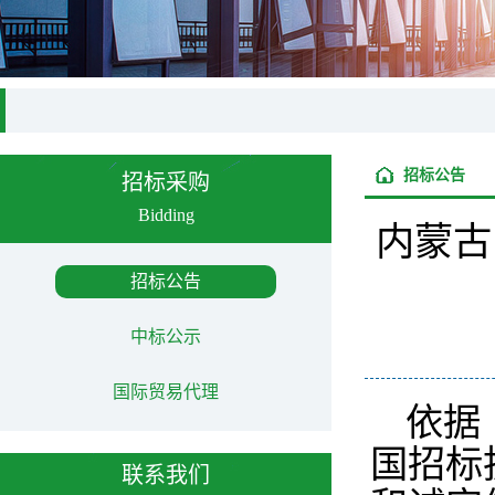
招标公告
招标采购
Bidding
内蒙古
招标公告
中标公示
国际贸易代理
依据
国招标
联系我们