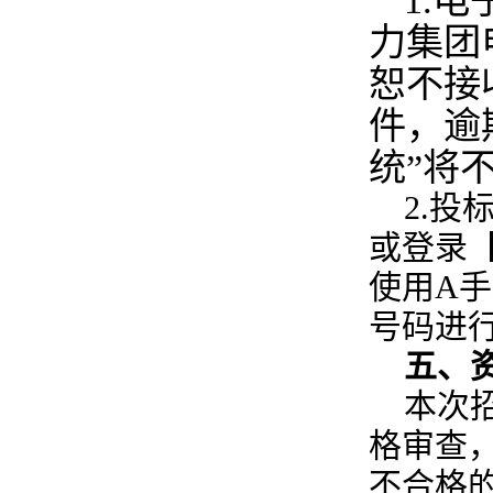
1.
电
力集团
恕不接
件，逾
统”将
2.
或登录
使用A
号码进
五、
本次
格审查
不合格