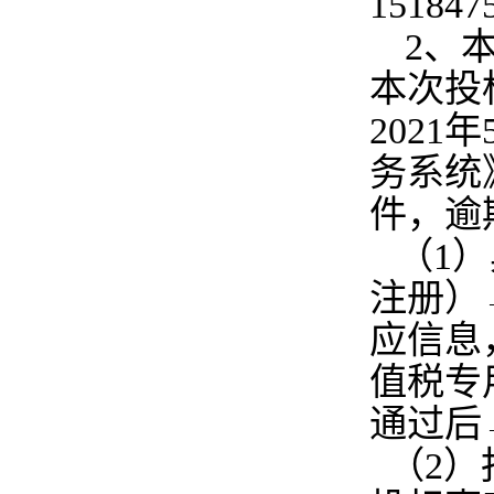
151847
2
、
本次投标
2021年
务系统
件，逾
（1
注册）
应信息
值税专
通过后
（2）