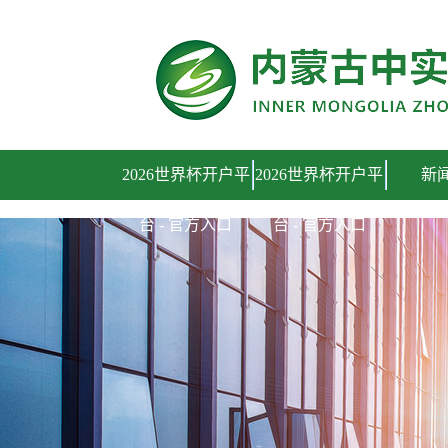
2026世界杯开户平台 - 官方入口
2026世界杯开户平
2026世界杯开户平
新
台 - 官方入口
台 - 官方入口