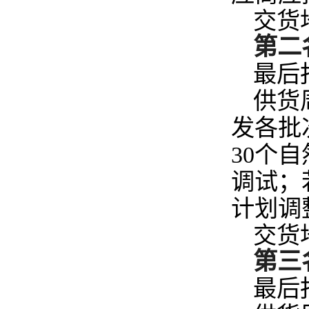
交货
第二
最后报
供货
发各批
30个
调试；
计划调
交货
第三
最后报