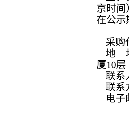
京时间
在公示
采购
地 
厦10层
联系
联系方
电子邮