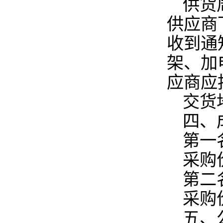
供货
供应商
收到通
架、加
应商应
交货
四、
第一
采购价
第二
采购价
五、