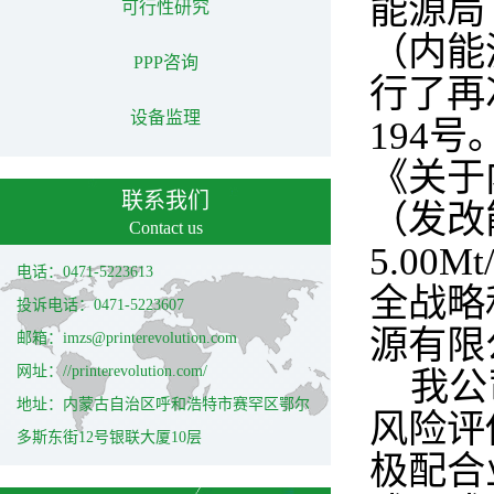
能源局
可行性研究
（内能
PPP咨询
行了再
设备监理
194
号
《关于
联系我们
（发改
Contact us
5.00Mt
电话：0471-5223613
全战略
投诉电话：0471-5223607
源有限
邮箱：imzs@printerevolution.com
网址：//printerevolution.com/
我公
地址：内蒙古自治区呼和浩特市赛罕区鄂尔
风险评
多斯东街12号银联大厦10层
极配合