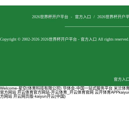
2026世界杯开户平台 - 官方入口
/
2026世界杯开户
Copyright © 2002-2026 2026世界杯开户平台 - 官方入口 All rights reserved
官方入
Welcome-星空(体育科技有限公司)
华体会-中国一站式服务平台
米兰体
官方网站
开云体育官方网站-开云体育_开云体育官网
云开体育APPkai
方网站
开云网页版-kaiyun开云(中国)