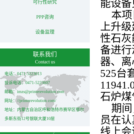
能设备
可行性研究
本项
PPP咨询
上升级
设备监理
性石灰
备进行
联系我们
器、离
Contact us
525
电话：0471-5223613
1194
投诉电话：0471-5223607
邮箱：imzs@printerevolution.com
石炉煤气
网址：//printerevolution.com/
期间
地址：内蒙古自治区呼和浩特市赛罕区鄂尔
员在认
多斯东街12号银联大厦10层
线上会