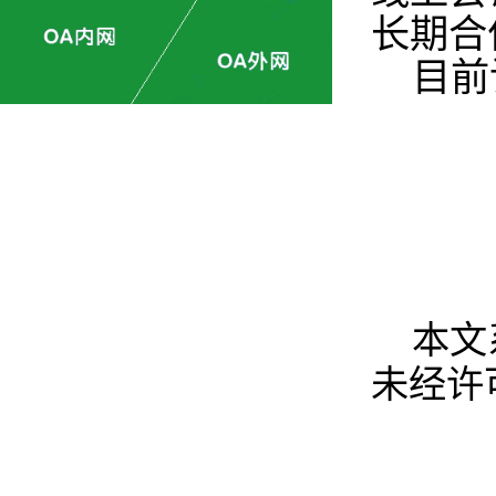
长期合
目前
本文
未经许