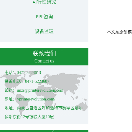
可行性研究
PPP咨询
设备监理
本文系原创稿
联系我们
Contact us
电话：0471-5223613
投诉电话：0471-5223607
邮箱：imzs@printerevolution.com
网址：//printerevolution.com/
地址：内蒙古自治区呼和浩特市赛罕区鄂尔
多斯东街12号银联大厦10层