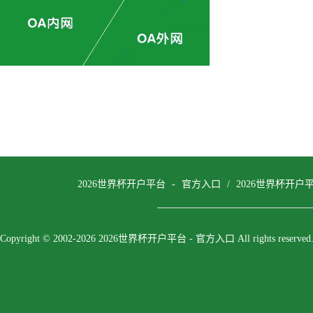
2026世界杯开户平台 - 官方入口
/
2026世界杯开户
Copyright © 2002-2026 2026世界杯开户平台 - 官方入口 All rights reserved