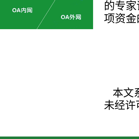
的专家
项资金
本文
未经许