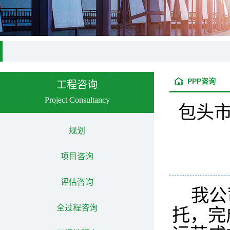
PPP咨询
工程咨询
Project Consultancy
包头市
规划
项目咨询
评估咨询
我公
全过程咨询
托，完