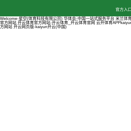
官方入
Welcome-星空(体育科技有限公司)
华体会-中国一站式服务平台
米兰体
官方网站
开云体育官方网站-开云体育_开云体育官网
云开体育APPkai
方网站
开云网页版-kaiyun开云(中国)