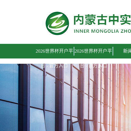
2026世界杯开户平台 - 官方入口
2026世界杯开户平
2026世界杯开户平
新
台 - 官方入口
台 - 官方入口