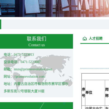
联系我们
人才招聘
Contact us
电话：0471-5223613
投诉电话：0471-5223607
邮箱：imzs@printerevolution.com
网址：//printerevolution.com/
地址：内蒙古自治区呼和浩特市赛罕区鄂尔
序
岗
多斯东街12号银联大厦10层
单位
号
称
内蒙古中实
专