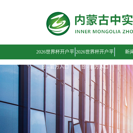
2026世界杯开户平台 - 官方入口
2026世界杯开户平
2026世界杯开户平
新
台 - 官方入口
台 - 官方入口