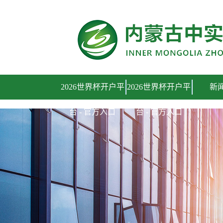
2026世界杯开户平台 - 官方入口
2026世界杯开户平
2026世界杯开户平
新
台 - 官方入口
台 - 官方入口