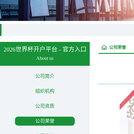
公司荣誉
2026世界杯开户平台 - 官方入口
About us
公司简介
组织机构
公司资质
公司荣誉