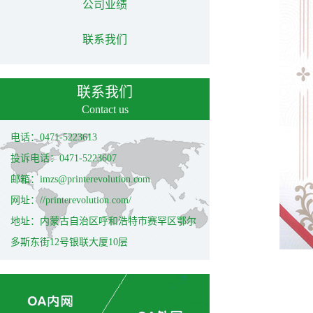
公司业绩
联系我们
联系我们
Contact us
电话：0471-5223613
投诉电话：0471-5223607
邮箱：imzs@printerevolution.com
网址：//printerevolution.com/
地址：内蒙古自治区呼和浩特市赛罕区鄂尔
多斯东街12号银联大厦10层